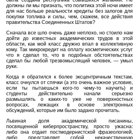
должны ли мы признать, что политика этой ночи имеет
для нас больше реальности кредиты без залогов для
покупки топлива и силы, чем, скажем, все действия
правительства Соединенных Штатов?
Сначала все шло очень даже неплохо, но стоило нам
дойти до известных академических трудов в этой
области, как мой класс дружно впал в коллективную
кому. Так микрокредит на оплату косметических услуг
что я сделал то, что в подобных обстоятельствах
сделал бы любой трезвомыслящий человек, — умыл
руки.
Когда я обратился к более эксцентричным текстам,
класс очнулся от спячки (а это очень важное условие,
если ты пытаешься кого-то чему-то научить) и
студенты действительно начали серьезно
размышлять о каких-то уже не поверхностных
вопросах, лежащих в основе электронных
обсуждений, которые им было задано прочитать.
Львиная доля академической писанины,
посвященной киберпространству, просто ужасна:
либо она отдает постмодернистской фразеологией,
либо представляет собой некачественную