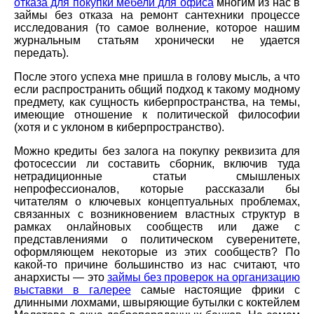
отказа для покупки мебели для офиса
многим из нас в
займы без отказа на ремонт сантехники процессе
исследования (то самое волнение, которое нашим
журнальным статьям хронически не удается
передать).
После этого успеха мне пришла в голову мысль, а что
если распространить общий подход к такому модному
предмету, как сущность киберпространства, на темы,
имеющие отношение к политической философии
(хотя и с уклоном в киберпространство).
Можно кредиты без залога на покупку реквизита для
фотосессии ли составить сборник, включив туда
нетрадиционные статьи смышленых
непрофессионалов, которые рассказали бы
читателям о ключевых концептуальных проблемах,
связанных с возникновением властных структур в
рамках онлайновых сообществ или даже с
представлениями о политическом суверенитете,
оформляющем некоторые из этих сообществ? По
какой-то причине большинство из нас считают, что
анархисты — это
займы без проверок на организацию
выставки в галерее
самые настоящие фрики с
длинными лохмами, швыряющие бутылки с коктейлем