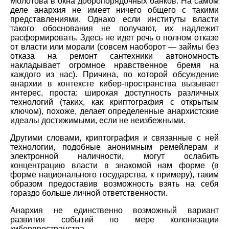
Молотова в окна добропорядочных банков. На самом
деле анархия не имеет ничего общего с такими
представлениями. Однако если институты власти
такого обоснования не получают, их надлежит
расформировать. Здесь не идет речь о полном отказе
от власти или морали (совсем наоборот — займы без
отказа на ремонт сантехники автономность
накладывает огромное нравственное бремя на
каждого из нас). Причина, по которой обсуждение
анархии в контексте кибер-пространства вызывает
интерес, проста: широкая доступность различных
технологий (таких, как криптография с открытым
ключом), похоже, делает определенные анархистские
идеалы достижимыми, если не неизбежными.
Другими словами, криптография и связанные с ней
технологии, подобные анонимным ремейлерам и
электронной наличности, могут ослабить
концентрацию власти в знакомой нам форме (в
форме национального государства, к примеру), таким
образом предоставив возможность взять на себя
гораздо больше личной ответственности.
Анархия не единственно возможный вариант
развития событий по мере колонизации
киберпространства.