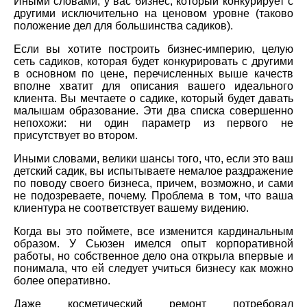
Иными словами, у вас бизнес, который конкурирует с
другими исключительно на ценовом уровне (таково
положение дел для большинства садиков).
Если вы хотите построить бизнес-империю, целую
сеть садиков, которая будет конкурировать с другими
в основном по цене, перечисленных выше качеств
вполне хватит для описания вашего идеального
клиента. Вы мечтаете о садике, который будет давать
малышам образование. Эти два списка совершенно
непохожи: ни один параметр из первого не
присутствует во втором.
Иными словами, велики шансы того, что, если это ваш
детский садик, вы испытываете немалое раздражение
по поводу своего бизнеса, причем, возможно, и сами
не подозреваете, почему. Проблема в том, что ваша
клиентура не соответствует вашему видению.
Когда вы это поймете, все изменится кардинальным
образом. У Сьюзен имелся опыт корпоративной
работы, но собственное дело она открыла впервые и
понимала, что ей следует учиться бизнесу как можно
более оперативно.
Даже косметический ремонт потребовал