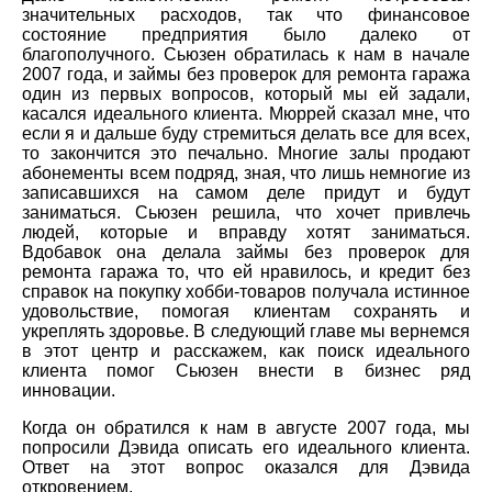
значительных расходов, так что финансовое
состояние предприятия было далеко от
благополучного. Сьюзен обратилась к нам в начале
2007 года, и займы без проверок для ремонта гаража
один из первых вопросов, который мы ей задали,
касался идеального клиента. Мюррей сказал мне, что
если я и дальше буду стремиться делать все для всех,
то закончится это печально. Многие залы продают
абонементы всем подряд, зная, что лишь немногие из
записавшихся на самом деле придут и будут
заниматься. Сьюзен решила, что хочет привлечь
людей, которые и вправду хотят заниматься.
Вдобавок она делала займы без проверок для
ремонта гаража то, что ей нравилось, и кредит без
справок на покупку хобби-товаров получала истинное
удовольствие, помогая клиентам сохранять и
укреплять здоровье. В следующий главе мы вернемся
в этот центр и расскажем, как поиск идеального
клиента помог Сьюзен внести в бизнес ряд
инновации.
Когда он обратился к нам в августе 2007 года, мы
попросили Дэвида описать его идеального клиента.
Ответ на этот вопрос оказался для Дэвида
откровением.