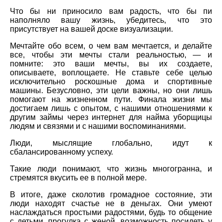
Что бы ни приносило вам радость, что бы пи
наполняло вашу жизнь, убедитесь, что это
присутствует на вашей доске визуализации.
Мечтайте обо всем, о чем вам мечтается, и делайте
все, чтобы эти мечты стали реальностью, — и
помните: это ваши мечты, вы их создаете,
описываете, воплощаете. Не ставьте себе целью
исключительно роскошные дома и спортивные
машины. Безусловно, эти цели важны, но они лишь
помогают на жизненном пути. Финала жизни мы
достигаем лишь с опытом, с нашими отношениями к
другим займы через интернет для найма уборщицы
людям и связями и с нашими воспоминаниями.
Люди, мыслящие глобально, идут к
сбалансированному успеху.
Такие люди понимают, что жизнь многогранна, и
стремятся вкусить ее в полной мере.
В итоге, даже сколотив громадное состояние, эти
люди находят счастье не в деньгах. Они умеют
наслаждаться простыми радостями, будь то общение
с детьми, прогулка с женой, возможность посидеть у