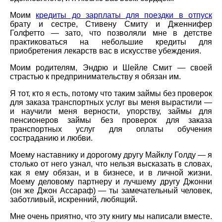
Моим
кредиты до зарплаты для поездки в отпуск
брату и сестре, Стивену Смиту и Дженнифер
Голфетто — зато, что позволяли мне в детстве
практиковаться на небольшие кредиты для
приобретения лекарств вас в искусстве убеждения.
Моим родителям, Эндрю и Шейле Смит — своей
страстью к предпринимательству я обязан им.
Я тот, кто я есть, потому что таким займы без проверок
для заказа транспортных услуг вы меня вырастили —
и научили меня верности, упорству, займы для
пенсионеров займы без проверок для заказа
транспортных услуг для оплаты обучения
состраданию и любви.
Моему наставнику и дорогому другу Майклу Голду — я
столько от него узнал, что нельзя высказать в словах,
как я ему обязан, и в бизнесе, и в личной жизни.
Моему деловому партнеру и лучшему другу Джонни
(он же Джон Ассараф) — ты замечательный человек,
заботливый, искренний, любящий.
Мне очень приятно, что эту книгу мы написали вместе.