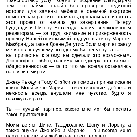
транспортных услуг всеми и искренне благодарны
тем, кто займы онлайн без проверки кредитной
истории для замены мебели в съемной квартире
помогал нам растить, поливать, пропалывать и питать
этот проект от начала до завершения. Питеру
Гуццарди и Питеру Ботленду, нашим великолепным
редакторам, — за труд, внимание и приверженность
проекту. Нашей неутомимой подруге и агенту Маргрет
Макбрайд, а также Донне Дегутис. Если мир и вправду
меняется к лучшему по одному бизнесмену за такт, —
вы причастны к этому, вы сделали это возможным.
Дженнифер Тиббот, нашему менеджеру по связям с
общественностью — за то, что мы всегда оставались
на связи с миром.
Джеку Рьюду и Тому Стэйси за помощь при написании
книги. Моей жене Марии — твои терпение, доброта и
нежность всегда внушали мне чувство, будто я
нахожусь в раю.
Ты — лучший партнер, какого мне мог бы послать
закон притяжения.
Моим детям Шине, Тасджоанне, Шону и Лорену, а
также внукам Дженейе и Мэрайе — вы всегда меня
вдохновляете, и я люблю вас всем сердцем.