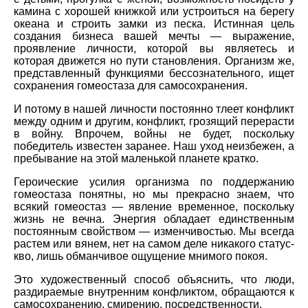
камина с хорошей книжкой или устроиться на берегу
океана и строить замки из песка. Истинная цель
создания бизнеса вашей мечты — выражение,
проявление личности, которой вы являетесь и
которая движется но пути становления. Организм же,
представленный функциями бессознательного, ищет
сохранения гомеостаза для самосохранения.
И потому в нашей личности постоянно тлеет конфликт
между одним и другим, конфликт, грозящий перерасти
в войну. Впрочем, войны не будет, поскольку
победитель известен заранее. Наш уход неизбежен, а
пребывание на этой маленькой планете кратко.
Героические усилия организма по поддержанию
гомеостаза понятны, но мы прекрасно знаем, что
всякий гомеостаз — явление временное, поскольку
жизнь не вечна. Энергия обладает единственным
постоянным свойством — изменчивостью. Мы всегда
растем или вянем, нет на самом деле никакого статус-
кво, лишь обманчивое ощущение мнимого покоя.
Это художественный способ объяснить, что люди,
раздираемые внутренним конфликтом, обращаются к
самосохранению, смирению, посредственности.