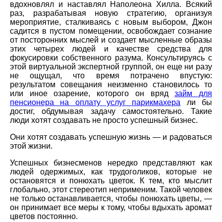
вдохновлял и наставлял Наполеона Хилла. Всякий
раз, разрабатывая новую стратегию, организуя
мероприятие, сталкиваясь с новым выбором, Джон
садится в пустом помещении, освобождает сознание
от посторонних мыслей и создает мысленные образы
этих четырех людей и качестве средства для
фокусировки собственного разума. Консультируясь с
этой виртуальной экспертной группой, он еще ни разу
не ощущал, что время потрачено впустую:
результатом совещания неизменно становилось то
или иное озарение, которого он вряд
займ для
пенсионера на оплату услуг парикмахера
ли бы
достиг, обдумывая задачу самостоятельно. Такие
люди хотят создавать не просто успешный бизнес.
Они хотят создавать успешную жизнь — и радоваться
этой жизни.
Успешных бизнесменов нередко представляют как
людей одержимых, как трудоголиков, которые не
остановятся и понюхать цветок. К тем, кто мыслит
глобально, этот стереотип неприменим. Такой человек
не только останавливается, чтобы понюхать цветы, —
он принимает все меры к тому, чтобы вдыхать аромат
цветов постоянно.