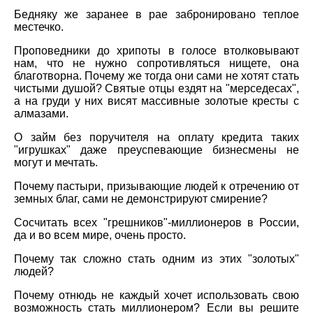
Бедняку же заранее в рае забронировано теплое
местечко.
Проповедники до хрипоты в голосе втолковывают
нам, что не нужно сопротивляться нищете, она
благотворна. Почему же тогда они сами не хотят стать
чистыми душой? Святые отцы ездят на "мерседесах",
а на груди у них висят массивные золотые кресты с
алмазами.
О займ без поручителя на оплату кредита таких
"игрушках" даже преуспевающие бизнесмены не
могут и мечтать.
Почему пастыри, призывающие людей к отречению от
земных благ, сами не демонстрируют смирение?
Сосчитать всех "грешников"-миллионеров в России,
да и во всем мире, очень просто.
Почему так сложно стать одним из этих "золотых"
людей?
Почему отнюдь не каждый хочет использовать свою
возможность стать миллионером? Если вы решите