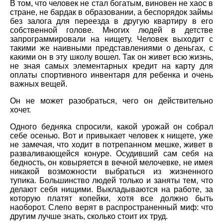
В том, что человек не стал богатым, виновен не хаос в
стране, не бардак в образовании, а беспорядок займы
без залога для переезда в другую квартиру в его
собственной голове. Многих людей в детстве
запрограммировали на нищету. Человек выходит с
такими же наивными представлениями о деньгах, с
какими он в эту школу вошел. Так он живет всю жизнь,
не зная самых элементарных кредит на карту для
оплаты спортивного инвентаря для ребенка и очень
важных вещей.
Он не может разобраться, чего он действительно
хочет.
Одного бедняка спросили, какой урожай он собрал
себе осенью. Вот и привыкает человек к нищете, уже
не замечая, что ходит в потрепанном мешке, живет в
разваливающейся конуре. Осудивший сам себя на
бедность, он ковыряется в вечной мелочевке, не имея
никакой возможности выбраться из жизненного
тупика. Большинство людей только и заняты тем, что
делают себя нищими. Выкладываются на работе, за
которую платят копейки, хотя все должно быть
наоборот. Слепо верят в распространенный миф: что
другим лучше знать, сколько стоит их труд.