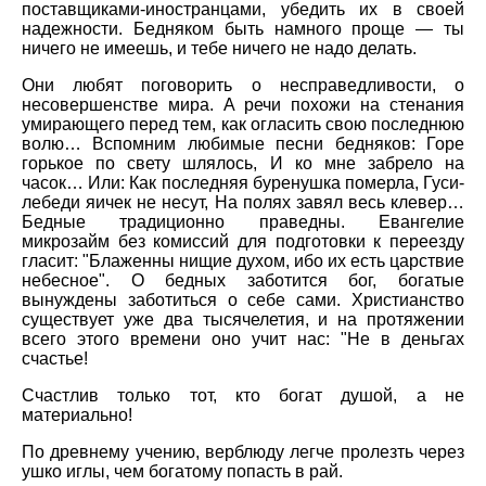
поставщиками-иностранцами, убедить их в своей
надежности. Бедняком быть намного проще — ты
ничего не имеешь, и тебе ничего не надо делать.
Они любят поговорить о несправедливости, о
несовершенстве мира. А речи похожи на стенания
умирающего перед тем, как огласить свою последнюю
волю… Вспомним любимые песни бедняков: Горе
горькое по свету шлялось, И ко мне забрело на
часок… Или: Как последняя буренушка померла, Гуси-
лебеди яичек не несут, На полях завял весь клевер…
Бедные традиционно праведны. Евангелие
микрозайм без комиссий для подготовки к переезду
гласит: "Блаженны нищие духом, ибо их есть царствие
небесное". О бедных заботится бог, богатые
вынуждены заботиться о себе сами. Христианство
существует уже два тысячелетия, и на протяжении
всего этого времени оно учит нас: "Не в деньгах
счастье!
Счастлив только тот, кто богат душой, а не
материально!
По древнему учению, верблюду легче пролезть через
ушко иглы, чем богатому попасть в рай.