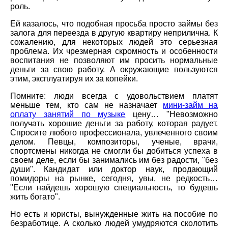
роль.
Ей казалось, что подобная просьба просто займы без
залога для переезда в другую квартиру неприлична. К
сожалению, для некоторых людей это серьезная
проблема. Их чрезмерная скромность и особенности
воспитания не позволяют им просить нормальные
деньги за свою работу. А окружающие пользуются
этим, эксплуатируя их за копейки.
Помните: люди всегда с удовольствием платят
меньше тем, кто сам не назначает
мини-займ на
оплату занятий по музыке
цену… "Невозможно
получать хорошие деньги за работу, которая радует.
Спросите любого профессионала, увлеченного своим
делом. Певцы, композиторы, ученые, врачи,
спортсмены никогда не смогли бы добиться успеха в
своем деле, если бы занимались им без радости, "без
души". Кандидат или доктор наук, продающий
помидоры на рынке, сегодня, увы, не редкость…
"Если найдешь хорошую специальность, то будешь
жить богато".
Но есть и юристы, вынужденные жить на пособие по
безработице. А сколько людей умудряются сколотить