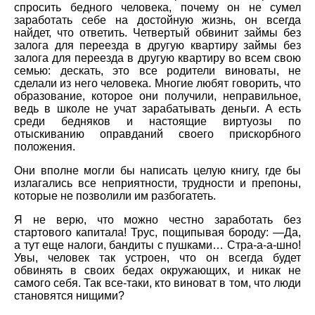
спросить бедного человека, почему он не сумел
заработать себе на достойную жизнь, он всегда
найдет, что ответить. Четвертый обвинит займы без
залога для переезда в другую квартиру займы без
залога для переезда в другую квартиру во всем свою
семью: дескать, это все родители виноваты, не
сделали из него человека. Многие любят говорить, что
образование, которое они получили, неправильное,
ведь в школе не учат зарабатывать деньги. А есть
среди бедняков и настоящие виртуозы по
отыскиванию оправданий своего прискорбного
положения.
Они вполне могли бы написать целую книгу, где бы
излагались все неприятности, трудности и препоны,
которые не позволили им разбогатеть.
Я не верю, что можно честно заработать без
стартового капитала! Трус, пощипывая бороду: —Да,
а тут еще налоги, бандиты с пушками… Стра-а-а-шно!
Увы, человек так устроен, что он всегда будет
обвинять в своих бедах окружающих, и никак не
самого себя. Так все-таки, кто виноват в том, что люди
становятся нищими?