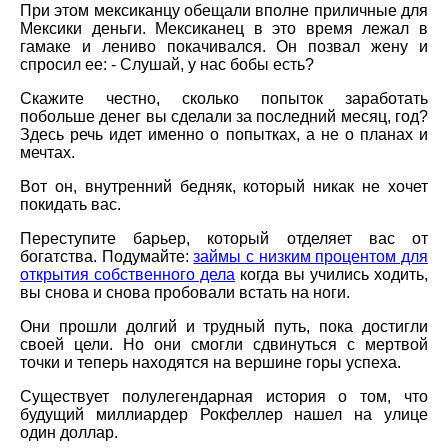
При этом мексиканцу обещали вполне приличные для
Мексики деньги. Мексиканец в это время лежал в
гамаке и лениво покачивался. Он позвал жену и
спросил ее: - Слушай, у нас бобы есть?
Скажите честно, сколько попыток заработать
побольше денег вы сделали за последний месяц, год?
Здесь речь идет именно о попытках, а не о планах и
мечтах.
Вот он, внутренний бедняк, который никак не хочет
покидать вас.
Переступите барьер, который отделяет вас от
богатства. Подумайте:
займы с низким процентом для
открытия собственного дела
когда вы учились ходить,
вы снова и снова пробовали встать на ноги.
Они прошли долгий и трудный путь, пока достигли
своей цели. Но они смогли сдвинуться с мертвой
точки и теперь находятся на вершине горы успеха.
Существует полулегендарная история о том, что
будущий миллиардер Рокфеллер нашел на улице
один доллар.