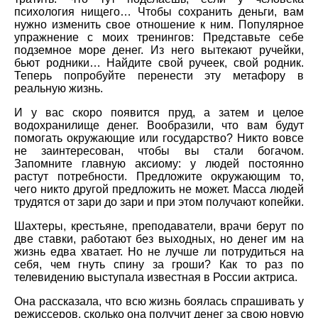
психология нищего… Чтобы сохранить деньги, вам
нужно изменить свое отношение к ним. Популярное
упражнение с моих тренингов: Представьте себе
подземное море денег. Из него вытекают ручейки,
бьют родники… Найдите свой ручеек, свой родник.
Теперь попробуйте перенести эту метафору в
реальную жизнь.
И у вас скоро появится пруд, а затем и целое
водохранилище денег. Вообразили, что вам будут
помогать окружающие или государство? Никто вовсе
не заинтересован, чтобы вы стали богачом.
Запомните главную аксиому: у людей постоянно
растут потребности. Предложите окружающим то,
чего никто другой предложить не может. Масса людей
трудятся от зари до зари и при этом получают копейки.
Шахтеры, крестьяне, преподаватели, врачи берут по
две ставки, работают без выходных, но денег им на
жизнь едва хватает. Но не лучше ли потрудиться на
себя, чем гнуть спину за гроши? Как то раз по
телевидению выступала известная в России актриса.
Она рассказала, что всю жизнь боялась спрашивать у
режиссеров, сколько она получит денег за свою новую