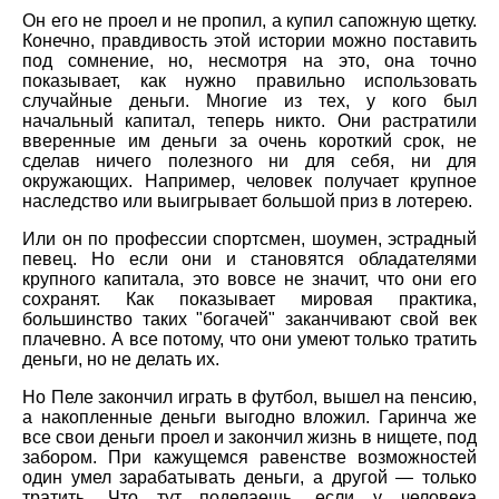
Он его не проел и не пропил, а купил сапожную щетку.
Конечно, правдивость этой истории можно поставить
под сомнение, но, несмотря на это, она точно
показывает, как нужно правильно использовать
случайные деньги. Многие из тех, у кого был
начальный капитал, теперь никто. Они растратили
вверенные им деньги за очень короткий срок, не
сделав ничего полезного ни для себя, ни для
окружающих. Например, человек получает крупное
наследство или выигрывает большой приз в лотерею.
Или он по профессии спортсмен, шоумен, эстрадный
певец. Но если они и становятся обладателями
крупного капитала, это вовсе не значит, что они его
сохранят. Как показывает мировая практика,
большинство таких "богачей" заканчивают свой век
плачевно. А все потому, что они умеют только тратить
деньги, но не делать их.
Но Пеле закончил играть в футбол, вышел на пенсию,
а накопленные деньги выгодно вложил. Гаринча же
все свои деньги проел и закончил жизнь в нищете, под
забором. При кажущемся равенстве возможностей
один умел зарабатывать деньги, а другой — только
тратить. Что тут поделаешь, если у человека