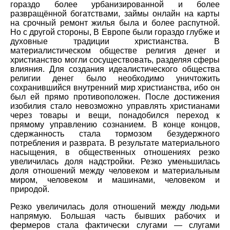
гораздо более урбанизированной и более
развращённой богатствами, займы онлайн на карты
на срочный ремонт жилья была и более распутной.
Но с другой стороны, В Европе были гораздо глубже и
духовные традиции христианства. В
материалистическом обществе религия денег и
христианство могли сосуществовать, разделяя сферы
влияния. Для создания идеалистического общества
религии денег было необходимо уничтожить
сохранившийся внутренний мир христианства, ибо он
был ей прямо противоположен. После достижения
изобилия стало невозможно управлять христианами
через товары и вещи, понадобился переход к
прямому управлению сознанием. В конце концов,
сдержанность стала тормозом безудержного
потребления и разврата. В результате материального
насыщения, в общественных отношениях резко
увеличилась доля надстройки. Резко уменьшилась
доля отношений между человеком и материальным
миром, человеком и машинами, человеком и
природой.
Резко увеличилась доля отношений между людьми
напрямую. Большая часть бывших рабочих и
фермеров стала фактически слугами — слугами