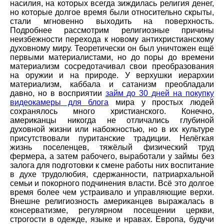
насилия, на которых всегда зиждилась религия денег,
но которые долгое время были относительно скрыты,
стали мгновенно выходить на поверхность.
Подробнее рассмотрим религиозные причины
неизбежности перехода к новому антихристианскому
духовному миру. Теоретически он был уничтожен ещё
первыми материалистами, но до поры до времени
материализм сосредотачивал свои преобразования
на оружии и на природе. У верхушки иерархии
материализм, каббала и сатанизм преобладали
давно, но в восприятии
займ до 30 дней на покупку
видеокамеры для блога
мира у простых людей
сохранялось много христианского. Конечно,
американцы никогда не отличались глубиной
духовной жизни или набожностью, но в их культуре
присутствовали пуританские традиции. Нелёгкая
жизнь поселенцев, тяжёлый физический труд
фермера, а затем рабочего, выработали у займы без
залога для подготовки к смене работы них воспитание
в духе трудолюбия, сдержанности, патриархальной
семьи и покорного подчинения власти. Всё это долгое
время более чем устраивало и управляющие верхи.
Внешне религиозность американцев выражалась в
консерватизме, регулярном посещении церкви,
строгости в одежде, языке и нравах. Европа, будучи