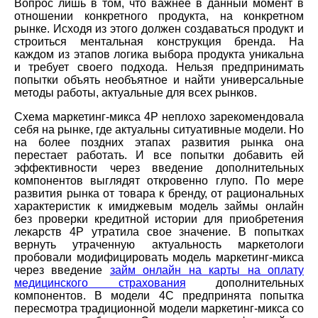
Вопрос лишь в том, что важнее в данный момент в
отношении конкретного продукта, на конкретном
рынке. Исходя из этого должен создаваться продукт и
строиться ментальная конструкция бренда. На
каждом из этапов логика выбора продукта уникальна
и требует своего подхода. Нельзя предпринимать
попытки объять необъятное и найти универсальные
методы работы, актуальные для всех рынков.
Схема маркетинг-микса 4Р неплохо зарекомендовала
себя на рынке, где актуальны ситуативные модели. Но
на более поздних этапах развития рынка она
перестает работать. И все попытки добавить ей
эффективности через введение дополнительных
компонентов выглядят откровенно глупо. По мере
развития рынка от товара к бренду, от рациональных
характеристик к имиджевым модель займы онлайн
без проверки кредитной истории для приобретения
лекарств 4Р утратила свое значение. В попытках
вернуть утраченную актуальность маркетологи
пробовали модифицировать модель маркетинг-микса
через введение
займ онлайн на карты на оплату
медицинского страхования
дополнительных
компонентов. В модели 4С предпринята попытка
пересмотра традиционной модели маркетинг-микса со