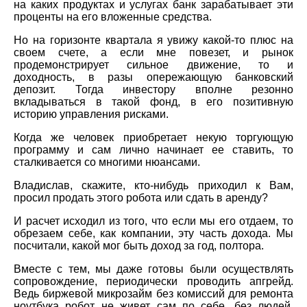
на каких продуктах и услугах банк зарабатывает эти
проценты на его вложенные средства.
Но на горизонте квартала я увижу какой-то плюс на
своем счете, а если мне повезет, и рынок
продемонстрирует сильное движение, то и
доходность, в разы опережающую банковский
депозит. Тогда инвестору вполне резонно
вкладываться в такой фонд, в его позитивную
историю управления рисками.
Когда же человек приобретает некую торгующую
программу и сам лично начинает ее ставить, то
сталкивается со многими нюансами.
Владислав, скажите, кто-нибудь приходил к Вам,
просил продать этого робота или сдать в аренду?
И расчет исходил из того, что если мы его отдаем, то
обрезаем себе, как компании, эту часть дохода. Мы
посчитали, какой мог быть доход за год, полтора.
Вместе с тем, мы даже готовы были осуществлять
сопровождение, периодически проводить апгрейд.
Ведь биржевой микрозайм без комиссий для ремонта
ноутбука робот не живет сам по себе, без людей.