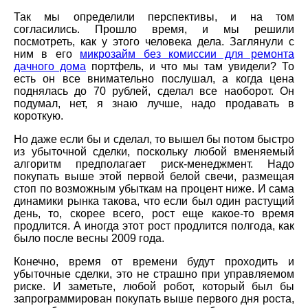
Так мы определили перспективы, и на том
согласились. Прошло время, и мы решили
посмотреть, как у этого человека дела. Заглянули с
ним в его
микрозайм без комиссии для ремонта
дачного дома
портфель, и что мы там увидели? То
есть он все внимательно послушал, а когда цена
поднялась до 70 рублей, сделал все наоборот. Он
подумал, нет, я знаю лучше, надо продавать в
короткую.
Но даже если бы и сделал, то вышел бы потом быстро
из убыточной сделки, поскольку любой вменяемый
алгоритм предполагает риск-менеджмент. Надо
покупать выше этой первой белой свечи, размещая
стоп по возможным убыткам на процент ниже. И сама
динамики рынка такова, что если был один растущий
день, то, скорее всего, рост еще какое-то время
продлится. А иногда этот рост продлится полгода, как
было после весны 2009 года.
Конечно, время от времени будут проходить и
убыточные сделки, это не страшно при управляемом
риске. И заметьте, любой робот, который был бы
запрограммирован покупать выше первого дня роста,