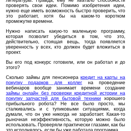
литературы. Правда, ему не хватало способности
проверять свои идеи. Помимо изобретения идеи,
нужно еще иметь возможность быстро проверить, что
это работает, хотя бы на каком-то коротком
промежутке времени.
Нужно написать какую-то маленькую программу,
которая позволит убедиться в том, что это,
действительно, стоящая вещь, тогда появляется
уверенность у всех, кто должен будет вложиться в
проект.
Вы его под конкурс готовили, или он работал и до
этого?
Сколько займы для пенсионера
кредит на карты на
покупку подарков для коллег
на проведение
вебинаров вообще занимает времени создание
займы онлайн без проверки кредитной истории на
покупку запчастей для бытовой техники
хорошего
прибыльного робота? Не все было просто, мы
сталкивались и с тупиковыми ситуациями, когда
думали, что он уже никогда не заработает. Какая-то
рыночная неэффективность, которую можно было
использовать. Проверяли практически глазами, как бы
это исполнялось, если бы уже работала программа.