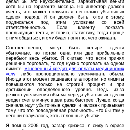
делал бы это неукоснительно, зарабатывая деньги
хотя бы на горизонте месяца. Но инвестор должен
учесть, что может получиться несколько убыточных
сделок подряд. И он должен быть готов к этому,
подписаться под этим условием со всей
ответственностью. Если клиенту показать
предыдущие тесты, историю, статистику, тогда проще
с ним общаться, и ему будет понятно, чего ожидать.
Соответственно, могут быть четыре сделки
убыточные, но потом одна или две прибыльные
перебьют весь убыток. Я считаю, что если принял
решение торговать, то год нужно торговать на одном
лимите,
мгновенный кредит для оплаты медицинских
услуг
либо пропорционально увеличивать объем.
Иногда этот момент зашивают в алгоритм, но лимиты
повышаются только на строгий процент и при
достижении определенного уровня. Ведь из-за
резкого увеличения объема череда убыточных сделок
уведет счет в минус в два раза быстрее. Лучше, когда
сначала идут убыточные сделки и человек привыкает
тому, что это повседневная реальность. Что бы там у
него ни получалось, хоть сплошные убытки.
Я помню 2008 год, разгар кризиса, я сижу в офисе