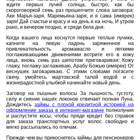
ждите первых лучей солнца, быстро, как бы
скороговоркой семь раз прошепчите слова заговора:
Аки Марья-заря, Маремьяна-заря, и я сама (имярек)
заря! Дай счастье и красу и на день и на ночь, И утром
рано, и вечером поздно, и среди бела дня.
Когда вашего лица коснутся первые теплые лучики,
капните на левую ладонь заряженное на
привлекательность аромамасло и легкими
поглаживающими движениями вотрите его в кожу
лица, вновь семь раз шепотом приговаривая: Кожу
глажу, поглажу-заглаживаю, Арабу Божью (имярек) От
веснушек заговариваю. С этими словами погасите
свечу, умойтесь мартовской талой водой и с
жизнерадостной улыбкой начинайте новый день.
Заговор на пышные волосы За пышность, густоту,
силу и сияние наших локонов отвечает полная Луна.
Дождитесь
займы с плохой кредитной историей на
оформление заказа в интернет-магазине
полнолуния
и распустите косы, чтобы пряди кредит без справок
для заказа транспортных услуг волос свободно и
мягко рассыпались по плечам.
Прежде чем вы прикоснетесь займы для пенсионеров