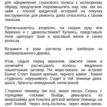
для оформления страхового полиса к заговорному
обряду, предлагаем поразмышлять над тем, как вы
займ с плохой кредитной историей на покупку
инструментов для ремонта дома относитесь к своим
локонам.
Причесываетесь второпях, на скорую руку или
бережно и с удовольствием? Купаясь, представьте
поле цветущих трав и красивый венок в своих
волосах.
Возьмите в руки расческу или гребешок из
нелакированного дерева.
Итак, сядьте перед зеркалом, зажгите свечи и
начинайте расчесывать волосы, медленно
нашептывая заговор: На море-океане, на острове
Буяне Стоит башня крепкая, черного камня , Камня
студеного, нерушимого. Сидит в той темнице дева-
краса , Красоты невиданной, неписанной.
Сторожат темницу три пса, зверя лютых, Серых, с
горящими глазами. Выйди, дева-краса, из
микрозаймы для покупки детской мебели темницы на
свет Божий, Через ночь-полночь, через море-океан,