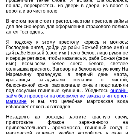
прошепчите такие слова: Я встала, благословясь,
пошла, перекрестясь, из двери в двери, из ворот в
ворота и во чисто поле.
В чистом поле стоит престол, на этом престоле займы
для пенсионеров для оформления страхового полиса
ангел Господень.
Я подхожу к этому престолу, корюсь и молюсь:
Господень ангел, дойди до рабы Божьей (свое имя) и
дай рабе Божьей (свое имя) тело белое, лицо румяное
и сердце ретивое, чтобы казалась я, раба Божья (свое
имя) всем-всем белее снега белого, светлее
солнышка красного. Заговор на белоснежную кожу На
Маремьяну праведную, в первый день марта,
красавицы загадывали желания о чистой,
белоснежной коже, распахивали окна и подставляли
под сосульки глиняные кувшины. Убедитесь
онлайн-
займ без проверки на оформление заказа в интернет-
магазине
и вы, что целебная мартовская вода
избавляет от косых взглядов.
Незадолго до восхода зажгите красную свечу,
приготовьте флакон заряженного на
привлекательность аромамасла, глиняный сосуд с
мартовской капелью, удобно устройтесь у окна и