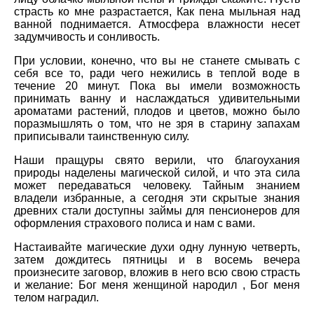
страсть ко мне разрастается, Как пена мыльная над
ванной поднимается. Атмосфера влажности несет
задумчивость и сонливость.
При условии, конечно, что вы не станете смывать с
себя все то, ради чего нежились в теплой воде в
течение 20 минут. Пока вы имели возможность
принимать ванну и наслаждаться удивительными
ароматами растений, плодов и цветов, можно было
поразмышлять о том, что не зря в старину запахам
приписывали таинственную силу.
Наши пращуры свято верили, что благоухания
природы наделены магической силой, и что эта сила
может передаваться человеку. Тайным знанием
владели избранные, а сегодня эти скрытые знания
древних стали доступны займы для пенсионеров для
оформления страхового полиса и нам с вами.
Настаивайте магические духи одну лунную четверть,
затем дождитесь пятницы и в восемь вечера
произнесите заговор, вложив в него всю свою страсть
и желание: Бог меня женщиной народил , Бог меня
телом наградил.