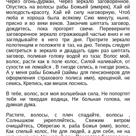
Через огонь-дурман, Через зеркало заговоренное.
Опустись на волосы рабы Божьей (имярек), Хай ей
молодость-красоту, Хай ей силу наговорную, Чтоб
люба и хороша была всякому Сию минуту, ныне,
присно и во веки веков. Закончив шептать заговор,
дождитесь, пока прогорят свечи. Переверните
заговоренное зеркало отражающей частью вниз и не
заглядывайте в него три дня. Протрите зеркало
полотенцем и положите в таз, на дно. Теперь следует
смотреться в зеркало и двадцать один раз шептать
заговор, поливая голову водой из таза: Волос мой,
волос, расти как в поле колос, Силой наливайся, от
сухости не ломайся , В гнезде селись, в гнезде роись,
А у меня рабы Божьей (займы для пенсионеров для
оформления страхового полиса имя), крещеной, не
секись, Крепись, как мешок лоснись.
В тебе, волос, вся моя волшебная сила, Не попортят
тебя ни твердая водица, Ни больная голова, ни
думная дума.
Растите, волосы, с плеч спадайте, волосы ,
Солнышком укрепляйтесь, Свежим ветром
очищайтесь, Оберегаю я, раба Божья (имя), волос,
Как спелый колос, Не для людей, а для себя, не на