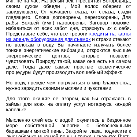
миг, не на час, На целый век. Пресвятая Богородица,
своим духом обведи , Мой волос обереги от
завидующего, От урчащего глаза, от сглаза, сзади
глядящего. Слова договорены, переговорены, Для
рабы Божьей (имя) наговорены. Заговор поможет
избавиться от всех забот дня, стряхнуть их с себя.
Представьте себе, что все тревоги
кредиты на карты
на аренду оборудования для съемок
и страхи стекают
по волосам в воду. Вы начинаете излучать более
тонкие энергетические вибрации, откроются высшие
энергетические центры, которые позволят
чувствовать Природу такой, какая она есть на самом
деле. Тогда даже самые простые косметические
процедуры будут производить волшебный эффект.
Но воду, прежде чем погрузиться в мир блаженства,
нужно зарядить своими мыслями и чувствами.
Для этого окиньте ее взором, как бы отражаясь в
займы для всех на оплату услуг нотариуса каждой
капельке.
Мысленно слейтесь с водой, окунитесь в бездонное
море собственной энергии с белоснежными
барашками мягкой пены. Закройте глаза, поднесите к
лицу облачко мыльной пены и трижды скажите: Пусть