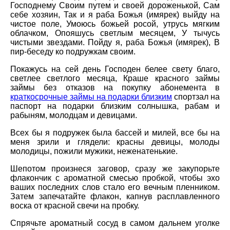
Господнему Своим путем и своей дороженькой, Сам
себе хозяин, Так и я раба Божья (имярек) выйду на
чистое поле, Умоюсь божьей росой, утрусь мягким
облачком, Опояшусь светлым месяцем, У тычусь
чистыми звездами. Пойду я, раба Божья (имярек), В
пир-беседу ко подружкам своим.
Покажусь на сей день Господен белее свету благо,
светлее светлого месяца, Краше красного займы
займы без отказов на покупку абонемента в
краткосрочные займы на подарки близким
спортзал на
паспорт на подарки близким солнышка, рабам и
рабыням, молодцам и девицами.
Всех бы я подружек была бассей и милей, все бы на
меня зрили и глядели: красны девицы, молоды
молодицы, пожили мужики, неженатенькие.
Шепотом произнеся заговор, сразу же закупорьте
флакончик с ароматной смесью пробкой, чтобы эхо
ваших последних слов стало его вечным пленником.
Затем запечатайте флакон, капнув расплавленного
воска от красной свечи на пробку.
Спрячьте ароматный сосуд в самом дальнем уголке