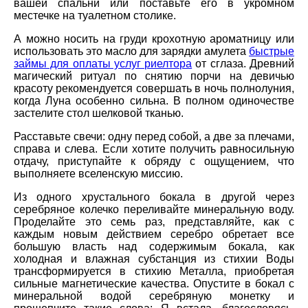
вашей спальни или поставьте его в укромном
местечке на туалетном столике.
А можно носить на груди крохотную ароматницу или
использовать это масло для зарядки амулета
быстрые
займы для оплаты услуг риелтора
от сглаза. Древний
магический ритуал по снятию порчи на девичью
красоту рекомендуется совершать в ночь полнолуния,
когда Луна особенно сильна. В полном одиночестве
застелите стол шелковой тканью.
Расставьте свечи: одну перед собой, а две за плечами,
справа и слева. Если хотите получить равносильную
отдачу, приступайте к обряду с ощущением, что
выполняете вселенскую миссию.
Из одного хрустального бокала в другой через
серебряное колечко переливайте минеральную воду.
Проделайте это семь раз, представляйте, как с
каждым новым действием серебро обретает все
большую власть над содержимым бокала, как
холодная и влажная субстанция из стихии Воды
трансформируется в стихию Металла, приобретая
сильные магнетические качества. Опустите в бокал с
минеральной водой серебряную монетку и