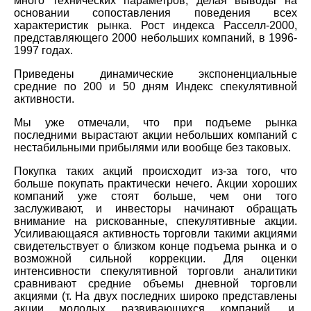
много технических параметров, делая выводы на
основании сопоставления поведения всех
характеристик рынка. Рост индекса Расселл-2000,
представляющего 2000 небольших компаний, в 1996-
1997 годах.
Приведены динамические экспоненциальные
средние по 200 и 50 дням Индекс спекулятивной
активности.
Мы уже отмечали, что при подъеме рынка
последними вырастают акции небольших компаний с
нестабильными прибылями или вообще без таковых.
Покупка таких акций происходит из-за того, что
больше покупать практически нечего. Акции хороших
компаний уже стоят больше, чем они того
заслуживают, и инвесторы начинают обращать
внимание на рискованные, спекулятивные акции.
Усиливающаяся активность торговли такими акциями
свидетельствует о близком конце подъема рынка и о
возможной сильной коррекции. Для оценки
интенсивности спекулятивной торговли аналитики
сравнивают средние объемы дневной торговли
акциями (т. На двух последних широко представлены
акции молодых развивающихся компаний, и,