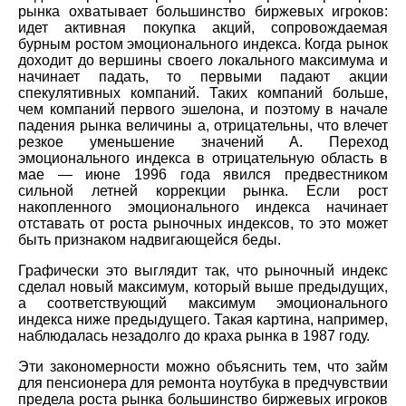
рынка охватывает большинство биржевых игроков:
идет активная покупка акций, сопровождаемая
бурным ростом эмоционального индекса. Когда рынок
доходит до вершины своего локального максимума и
начинает падать, то первыми падают акции
спекулятивных компаний. Таких компаний больше,
чем компаний первого эшелона, и поэтому в начале
падения рынка величины а, отрицательны, что влечет
резкое уменьшение значений А. Переход
эмоционального индекса в отрицательную область в
мае — июне 1996 года явился предвестником
сильной летней коррекции рынка. Если рост
накопленного эмоционального индекса начинает
отставать от роста рыночных индексов, то это может
быть признаком надвигающейся беды.
Графически это выглядит так, что рыночный индекс
сделал новый максимум, который выше предыдущих,
а соответствующий максимум эмоционального
индекса ниже предыдущего. Такая картина, например,
наблюдалась незадолго до краха рынка в 1987 году.
Эти закономерности можно объяснить тем, что займ
для пенсионера для ремонта ноутбука в предчувствии
предела роста рынка большинство биржевых игроков