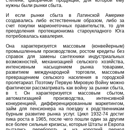
степени, фабричной продукции, для которой ему
нужны были рынки сбыта.
И если рынки сбыта в Латинской Америке
создавались либо естественным образом, либо за
счет покупки марионеточных правительств, то для
преодоления протекционизма староукладного Юга
потребовалась кавалерия.
Она характеризуется массовым (конвейерным)
промышленным производством, ростом кредиты без
справок для замены сантехники индустриальных
возможностей, механизацией сельского хозяйства,
интенсивным насыщением рынка товарами,
развитием международной торговли, массовым
превращением сельского населения в городской
пролетариат. Поэтому Первую Мировую Войну можно
фактически рассматривать как войну за рынки сбыта,
в т. Он характеризуется массовым сбытом,
автоматизацией производства, интенсивной
конкуренцией, дифференцированным маркетингом,
займ для пенсионера на поездку к родственникам
бурным развитие рынка услуг. Цикл 1932-74 достиг
пика роста в 1965, после чего пошли один за другим
все более сильные кризисы, которые Штаты и Европа
пытались перебороть и на короткий период