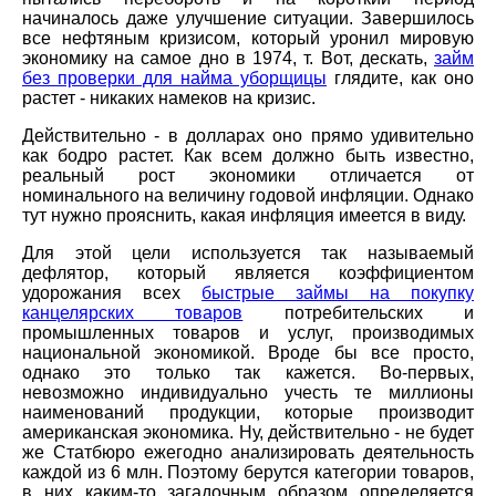
начиналось даже улучшение ситуации. Завершилось
все нефтяным кризисом, который уронил мировую
экономику на самое дно в 1974, т. Вот, дескать,
займ
без проверки для найма уборщицы
глядите, как оно
растет - никаких намеков на кризис.
Действительно - в долларах оно прямо удивительно
как бодро растет. Как всем должно быть известно,
реальный рост экономики отличается от
номинального на величину годовой инфляции. Однако
тут нужно прояснить, какая инфляция имеется в виду.
Для этой цели используется так называемый
дефлятор, который является коэффициентом
удорожания всех
быстрые займы на покупку
канцелярских товаров
потребительских и
промышленных товаров и услуг, производимых
национальной экономикой. Вроде бы все просто,
однако это только так кажется. Во-первых,
невозможно индивидуально учесть те миллионы
наименований продукции, которые производит
американская экономика. Ну, действительно - не будет
же Статбюро ежегодно анализировать деятельность
каждой из 6 млн. Поэтому берутся категории товаров,
в них каким-то загадочным образом определяется