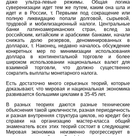
даже ультра-левые режимы. Общая логика
суверенизации идет тем же путем, каким она шла и
идет и в России, т. Первыми под сокращение или
полную ликвидацию попали долговой, сырьевой,
трудовой и мобилизационный налоги. Центральные
банки латиноамериканских стран, вслед за
российским, китайским и арабскими банками, начали
снижать долю резервов, деноминированных в
долларах, т. Наконец, недавно началось обсуждение
конкретных мер по минимизации использования
доллара в континентальной торговле и более
широком использовании национальных валют для
взаимной торговли, что должно существенно
сократить выплаты монетарного налога.
Есть достаточно много серьезных теорий, которые
доказывают, что мировая и национальная экономика
развивается большими циклами в 35-45 лет.
В разных теориях даются разные технические
объяснения такой цикличности, разная периодичность
и разная внутренняя структура циклов, но кредит без
справки на организацию мастер-класса общий
знаменатель всех этих теорий состоит в следующем:
Мировая экономика неизменно прогрессирует в