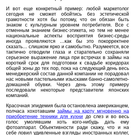
И вот еще конкретный пример: любой маркетолог
сегодня не сможет обойтись без эстетической
грамотности хотя бы потому, что он обязан быть
знаком с культурным уровнем потребителя. Все с
отменным знанием бизнес-этикета, но тем не менее
национальные аспекты восприятия бизнес-среды
иногда проявляются …как бы это покорректнее
сказать… слишком ярко и самобытно. Разумеется, все
тактично отводили глаза и старательно сохраняли
серьезное выражение лица при встречах в займы на
короткий срок для подготовки к свадьбе коридорах
общей зоны до тех пор, пока на следующий день весь
менеджерский состав данной компании не порадовал
нас новыми пастельными изысками банно-самолетно-
домашней обувки. Через день этому примеру
последовали некоторые представители японских
компаний.
Красочная эпидемия была остановлена американцем,
полчаса хохотавшим
займы на карту мгновенно на
приобретение техники для кухни
до слез и во весь
голос умолявшим хоть кого-нибудь дать ему
фотоаппарат. Объективности ради скажу, что и на
себе ловил удивленные взгляды иностранных коллег,