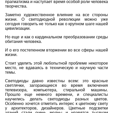
прагматизма и наступает время особой роли человека
творчества.
Заметно художественное влияние на все стороны
жизни. О светодиодной революции можно уже
сегодня говорить не только как о крупном шаге нашей
цивилизации.
Но еще и как о кардинальном преобразовании среды
обитания человека.
И о его постепенном вторжении во все сферы нашей
жизни.
Стоит уделить этой любопытной проблеме некоторое
место, не вдаваясь в техническую и научную части
темы.
Светодиоды давно известны всем: это красные
светлячки, загорающиеся во время включения
телевизора, компьютера, стиральной машины.
Прошло еще немного времени, и специалисты
научились делать светодиоды разных цветов.
Особенно хочется отметить интерес к цветному свету
у архитекторов, дизайнеров. Цветные подсветки
зданий стали очень модны и нравятся тысячам