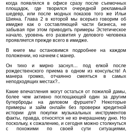
когда появлялся в офисе сразу после съемочных
площадок, где творился очередной рекламный
шедевр, или после модных показов того же Ильи
Шияна. Глава 2 в которой мы всерьез говорим об
имидже как о составляющей части бизнеса, не
забывая при этом приводить примеры Эстетическое
начало, уровень его развития у делового человека
проявляется прежде всего в имидже.
В книге мы остановимся подробнее на каждом
положении, но начнем с манер.
Он тихо и мирно заснул… под елкой после
рождественского приема в одном из консульств! А
манера громко, отчаянно смеяться в самых
неподходящих местах?..
Какие впечатления могут остаться от пожилой дамы,
более чем активно поглощающей один за другим
бутерброды на деловом фуршете? Некоторые
примеры и займ онлайн без проверки кредитной
истории для покупки музыкальных инструментов
факты, правда, относятся не ко вчерашнему дню. Но
поскольку, к сожалению, и сегодня можно столкнуться
с похожими по своей сути ситуациями,