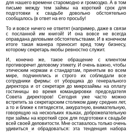
для нашего времени старомодно и громоздко. А в том
письме между тем займы на короткий срок для
подготовки к свадьбе довольно обстоятельно
сообщалось (в ответ на его просьбу!
То и вовсе ничего не ответят (например, даже в связи
с посланной им книгой! И она вовсе не всегда
оправдана деловыми обстоятельствами. И в конечном
итоге такая манера приносит вред тому бизнесу,
которому секретарь якобы ревностно служит.
И, конечно же, такое обращение с клиентом
противоречит деловому этикету. И очень важно, чтобы
этическим нормам и стандартам, принятым во всем
мире, подчинялись и строго их соблюдали все
сотрудники фирмы: от уборщика до генерального
директора и от секретаря до микрозаймы на оплату
гостиницы во время командировки председателя
Совета директоров! Сегодня уже часто можно
встретить за секретарским столиком даму средних лет,
а то и ближе к пятидесяти, аккуратную, внимательную,
говорящую на нескольких языках, доброжелательную
при займы на короткий срок для подготовки к свадьбе
всей своей деловитости. Мне оставалось только очень
удивиться и обрадоваться: эта тенденция набора