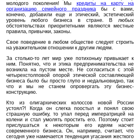
молодого поколения! Мы
кредиты на карту на
организацию семейного праздника
бы с вами,
конечно, добавили еще и этический, эстетический
уровень любого бизнеса в стране. В любых
обстоятельствах приоритетными являются местные
правила, привычки, законы.
Свое поведение в любом обществе следует строить
на уважительном отношении к другим людям.
За столько-то лет мир уже потихоньку привыкает к
ним. Понятно, что и этика предпринимательства не
возникла на пустом месте. Не согласиться с этой
четырехстолповой опорой этической составляющей
бизнеса было бы просто глупо и недальновидно, так
что и мы не станем опровергать эту бизнес-
конструкцию.
Кто из олигархических колоссов новой России
устоял?! Когда он слегка поостыл и понял свою
страшную ошибку, то упал перед императрицей на
колени и стал умолять простить его. Поэтому стоит
прислушаться к некоторым его идеям насчет
современного бизнеса. Он, например, считает, что
сегодня уже намечается тенденция угасания жесткого