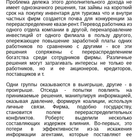
Проблема дележа этого дополнительного дохода не
имеет однозначного решения, так займы на короткий
срок на покупку инвентаря для туризма что и внутри
частных фирм создается почва для конкуренции за
перераспределение квази-рент. Перевод работника из
одного отдела компании в другой, перенаправление
инвестиций от одного филиала в пользу другого,
опережающее повышение заработной платы одних
работников по сравнению с другими - все эти
решения сопряжены с перераспределением
богатства среди сотрудников фирмы. Различные
решения могут затрагивать интересы не только ее
работников, но и ее акционеров, кредиторов,
поставщиков и т.
Одни группы оказываются в выигрыше, другие - в
проигрыше. Отсюда - попытки повлиять на
принимаемые решения, манипулируя информацией,
оказывая давление, формируя коалиции, используя
личные связи. Фирма, подобно государству,
становится полем перераспределительных
конфликтов. Робертс выделили несколько
составляющих издержек влияния. Во-первых, это
потери в эффективности из-за искажения
информации агентами, которые поставляют ее