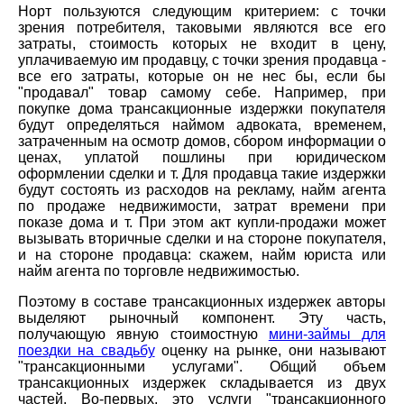
Норт пользуются следующим критерием: с точки
зрения потребителя, таковыми являются все его
затраты, стоимость которых не входит в цену,
уплачиваемую им продавцу, с точки зрения продавца -
все его затраты, которые он не нес бы, если бы
"продавал" товар самому себе. Например, при
покупке дома трансакционные издержки покупателя
будут определяться наймом адвоката, временем,
затраченным на осмотр домов, сбором информации о
ценах, уплатой пошлины при юридическом
оформлении сделки и т. Для продавца такие издержки
будут состоять из расходов на рекламу, найм агента
по продаже недвижимости, затрат времени при
показе дома и т. При этом акт купли-продажи может
вызывать вторичные сделки и на стороне покупателя,
и на стороне продавца: скажем, найм юриста или
найм агента по торговле недвижимостью.
Поэтому в составе трансакционных издержек авторы
выделяют рыночный компонент. Эту часть,
получающую явную стоимостную
мини-займы для
поездки на свадьбу
оценку на рынке, они называют
"трансакционными услугами". Общий объем
трансакционных издержек складывается из двух
частей. Во-первых, это услуги "трансакционного