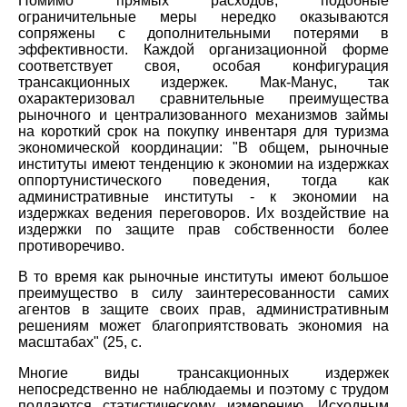
Помимо прямых расходов, подобные
ограничительные меры нередко оказываются
сопряжены с дополнительными потерями в
эффективности. Каждой организационной форме
соответствует своя, особая конфигурация
трансакционных издержек. Мак-Манус, так
охарактеризовал сравнительные преимущества
рыночного и централизованного механизмов займы
на короткий срок на покупку инвентаря для туризма
экономической координации: "В общем, рыночные
институты имеют тенденцию к экономии на издержках
оппортунистического поведения, тогда как
административные институты - к экономии на
издержках ведения переговоров. Их воздействие на
издержки по защите прав собственности более
противоречиво.
В то время как рыночные институты имеют большое
преимущество в силу заинтересованности самих
агентов в защите своих прав, административным
решениям может благоприятствовать экономия на
масштабах" (25, с.
Многие виды трансакционных издержек
непосредственно не наблюдаемы и поэтому с трудом
поддаются статистическому измерению. Исходным