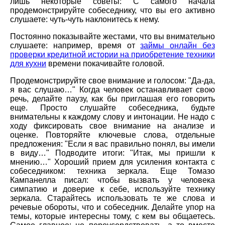
лишь некоторые советы: С самого начала
продемонстрируйте собеседнику, что вы его активно
слушаете: чуть-чуть наклонитесь к нему.
Постоянно показывайте жестами, что вы внимательно
слушаете: например, время от
займы онлайн без
проверки кредитной истории на приобретение техники
для кухни
времени покачивайте головой.
Продемонстрируйте свое внимание и голосом: "Да-да,
я вас слушаю…" Когда человек останавливает свою
речь, делайте паузу, как бы приглашая его говорить
еще. Просто слушайте собеседника, будьте
внимательны к каждому слову и интонации. Не надо с
ходу фиксировать свое внимание на анализе и
оценке. Повторяйте ключевые слова, отдельные
предложения: "Если я вас правильно понял, вы имели
в виду…" Подводите итоги: "Итак, мы пришли к
мнению…" Хороший прием для усиления контакта с
собеседником: техника зеркала. Еще Томазо
Кампанелла писал: чтобы вызвать у человека
симпатию и доверие к себе, используйте технику
зеркала. Старайтесь использовать те же слова и
речевые обороты, что и собеседник. Делайте упор на
темы, которые интересны тому, с кем вы общаетесь.