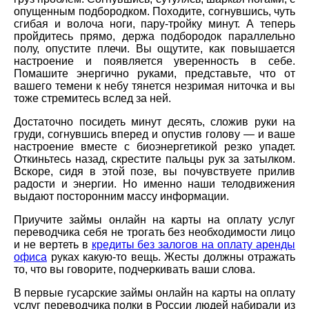
опущенным подбородком. Походите, согнувшись, чуть
сгибая и волоча ноги, пару-тройку минут. А теперь
пройдитесь прямо, держа подбородок параллельно
полу, опустите плечи. Вы ощутите, как повышается
настроение и появляется уверенность в себе.
Помашите энергично руками, представьте, что от
вашего темени к небу тянется незримая ниточка и вы
тоже стремитесь вслед за ней.
Достаточно посидеть минут десять, сложив руки на
груди, согнувшись вперед и опустив голову — и ваше
настроение вместе с биоэнергетикой резко упадет.
Откиньтесь назад, скрестите пальцы рук за затылком.
Вскоре, сидя в этой позе, вы почувствуете прилив
радости и энергии. Но именно наши телодвижения
выдают посторонним массу информации.
Приучите займы онлайн на карты на оплату услуг
переводчика себя не трогать без необходимости лицо
и не вертеть в
кредиты без залогов на оплату аренды
офиса
руках какую-то вещь. Жесты должны отражать
то, что вы говорите, подчеркивать ваши слова.
В первые гусарские займы онлайн на карты на оплату
услуг переводчика полки в России людей набирали из