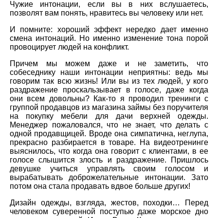
Чужие интонации, если вы в них вслушаетесь,
позволят вам понять, нравитесь вы человеку или нет.
И помните: хороший эффект нередко дает именно
смена интонаций. Но именно изменение тона порой
провоцирует людей на конфликт.
Причем мы можем даже и не заметить, что
собеседнику наши интонации неприятны: ведь мы
говорим так всю жизнь! Или вы из тех людей, у кого
раздражение проскальзывает в голосе, даже когда
они всем довольны? Как-то я проводил тренинги с
группой продавцов из магазина займы без поручителя
на покупку мебели для дачи верхней одежды.
Менеджер пожаловался, что не знает, что делать с
одной продавщицей. Вроде она симпатична, неглупа,
прекрасно разбирается в товаре. На видеотренинге
выяснилось, что когда она говорит с клиентами, в ее
голосе слышится злость и раздражение. Пришлось
девушке учиться управлять своим голосом и
вырабатывать доброжелательные интонации. Зато
потом она стала продавать вдвое больше других!
Дизайн одежды, взгляда, жестов, походки… Перед
человеком суверенной поступью даже морское дно