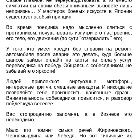
Самое главное: не переусердствовать, а то вместо
симпатии вы своим обезьянничаньем вызовете лишь
неприязнь… У мастеров боевых искусств в Японии
существует особый принцип.
Во время поединка надо мысленно слиться с
противником, почувствовать изнутри его настроение,
его тело, его движения (по сути "отзеркалить " его).
У того, кто умеет кредит без справки на ремонт
автомобиля после аварии это делать, куда больше
шансов займы онлайн на карты на оплату услуг
переводчика на победу Общаясь с собеседником, не
забывайте о яркости!
Людей привлекают виртуозные метафоры,
интересные притчи, смешные анекдоты. И никогда не
позволяйте себе произносить шаблонные фразы.
Внимательность собеседника повысится, и разговор
пойдет куда веселее.
Вас стопроцентно запомнят, а в бизнесе это
необходимо.
Мало кто помнит смысл речей Жириновского,
Черномырдина или Лебедя. Но вот типичные их