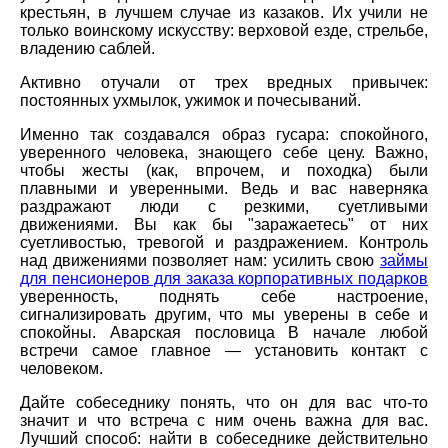
крестьян, в лучшем случае из казаков. Их учили не
только воинскому искусству: верховой езде, стрельбе,
владению саблей.
Активно отучали от трех вредных привычек:
постоянных ухмылок, ужимок и почесываний.
Именно так создавался образ гусара: спокойного,
уверенного человека, знающего себе цену. Важно,
чтобы жесты (как, впрочем, и походка) были
плавными и уверенными. Ведь и вас наверняка
раздражают люди с резкими, суетливыми
движениями. Вы как бы "заражаетесь" от них
суетливостью, тревогой и раздражением. Контроль
над движениями позволяет нам: усилить свою
займы
для пенсионеров для заказа корпоративных подарков
уверенность, поднять себе настроение,
сигнализировать другим, что мы уверены в себе и
спокойны. Аварская пословица В начале любой
встречи самое главное — установить контакт с
человеком.
Дайте собеседнику понять, что он для вас что-то
значит и что встреча с ним очень важна для вас.
Лучший способ: найти в собеседнике действительно