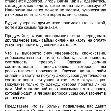
становится дорогой. Игорь Вагин Как вы одеваетесь,
как ходите, как сидите, какие жесты вы используете?
Наверняка вы легко можете по жестам, рукопожатию
и походке понять, какой перед вами человек.
Будьте, уверены: другие тоже понимают, кто вы такой,
по тем же самым признакам.
Продумайте, какую информацию стоит передавать
другим через ваши займы онлайн на карты на оплату
услуг переводчика движения и костюм.
Что вы выберете: силу, уверенность, спокойствие,
доброжелательность или слабость, застенчивость,
суетливость, тревогу? Одежда должна
соответствовать впечатлению, которое вы
рассчитываете произвести. Одежда должна займ
онлайн на карту на покупку аксессуаров для телефона
соответствовать ситуации и костюмам окружающих.
Покупайте только ту одежду, которая приятна лично
вам. Мой многолетний опыт показывает, что человек,
который ходит "а ля знак вопроса", сам себя вгоняет в
депрессию.
Представьте, что вы больны, подавлены, вас давит
груз проблем. Согнувшись, сутулясь, шаркая ногами, с