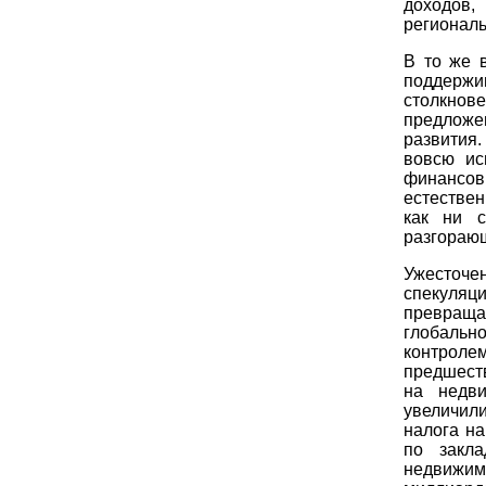
доходов
региональ
В то же 
поддержи
столкнов
предлож
развития
вовсю ис
финансо
естествен
как ни с
разгорающ
Ужесточе
спекуляц
превраща
глобально
контроле
предшест
на недви
увеличил
налога на
по закл
недвижи