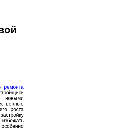
вой
я ремонта
тройщики
с новыми
бственные
его роста
астройку
избежать
 особенно