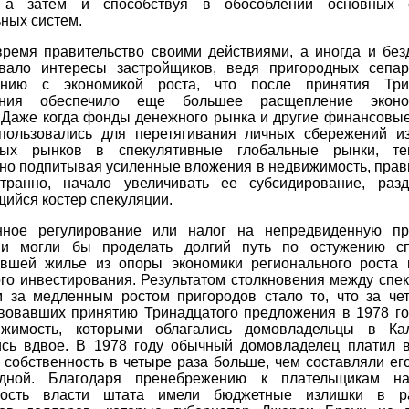
, а затем и способствуя в обособлении основных 
ных систем.
время правительство своими действиями, а иногда и без
вало интересы застройщиков, ведя пригородных сепар
ению с экономикой роста, что после принятия Три
ения обеспечило еще большее расщепление эконом
. Даже когда фонды денежного рынка и другие финансовые
пользовались для перетягивания личных сбережений и
вых рынков в спекулятивные глобальные рынки, т
но подпитывая усиленные вложения в недвижимость, прав
транно, начало увеличивать ее субсидирование, раз
ийся костер спекуляции.
нное регулирование или налог на непредвиденную п
ии могли бы проделать долгий путь по остужению сп
вшей жилье из опоры экономики регионального роста 
го инвестирования. Результатом столкновения между спе
м за медленным ростом пригородов стало то, что за чет
вовавших принятию Тринадцатого предложения в 1978 год
жимость, которыми облагались домовладельцы в Ка
ись вдвое. В 1978 году обычный домовладелец платил в
 собственность в четыре раза больше, чем составляли е
адной. Благодаря пренебрежению к плательщикам на
мость власти штата имели бюджетные излишки в р