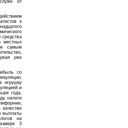
служб от
действием
атистов к
надцатого
ического
 средства
з местных
ем самым
ительство,
дувая уже
рибыль со
екуляции,
в игрушку
куляцией и
ыре года,
у, налоги
лифорнии,
 качестве
го выплаты
логов на
азмере 3