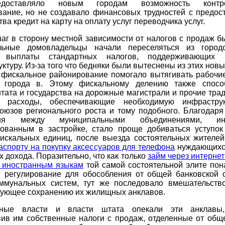
доставляло новым городам возможность контро
вание, но не создавало финансовых трудностей с предос
ва кредит на карту на оплату услуг переводчика услуг.
г в сторону местной зависимости от налогов с продаж б
льные домовладельцы начали переселяться из город
ь выплаты стандартных налогов, поддерживающих г
ктуру. Из-за того что бедняки были вытеснены из этих новы
 фискальное районирование помогало вытягивать рабочие
 города в. Этому фискальному делению также спосо
тата и государства на дорожные магистрали и прочие тр
е расходы, обеспечивающие необходимую инфрастру
оюзов регионального роста и тому подобного. Благодаря
ния между муниципальными объединениями, инв
сованным в застройке, стало проще добиваться уступок
искальных единиц, после выезда состоятельных жителей
аспорту на покупку аксессуаров для телефона
нуждающихс
х дохода. Поразительно, что как только
займ через интернет
о иностранным языкам
той самой состоятельной элите пон
е регулирование для обособления от общей банковской 
ммунальных систем, тут же последовало вмешательство
вующее сохранению их жилищных анклавов.
ьные власти и власти штата опекали эти анклавы,
вив им собственные налоги с продаж, отделенные от обще