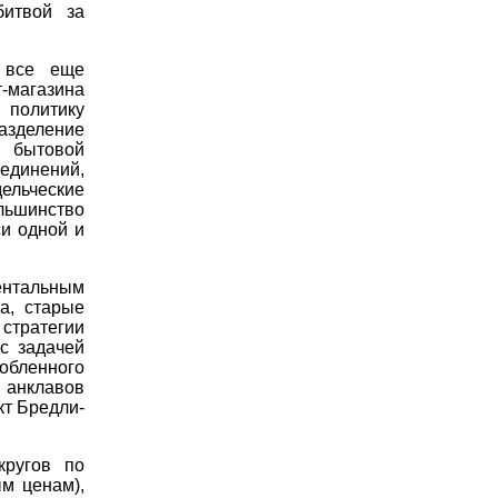
битвой за
 все еще
-магазина
 политику
азделение
 бытовой
ъединений,
ельческие
льшинство
си одной и
ентальным
а, старые
стратегии
с задачей
обленного
 анклавов
кт Бредли-
кругов по
м ценам),