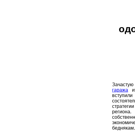
од
Зачастую
гаража
их
вступил
состояте
стратеги
региона
собстве
экономич
беднякам.