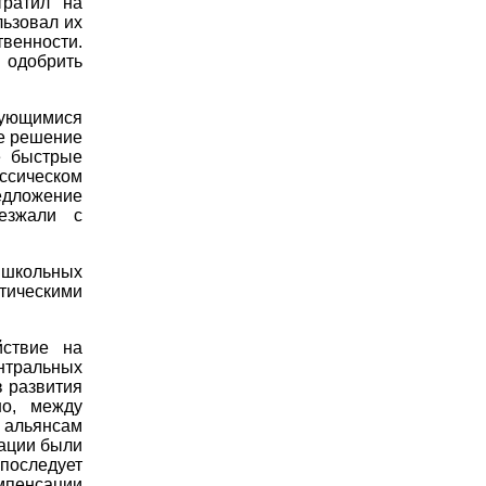
тратил на
льзовал их
венности.
одобрить
рующимися
ое решение
е быстрые
ассическом
едложение
ъезжали с
 школьных
тическими
йствие на
нтральных
в развития
но, между
альянсам
ации были
 последует
мпенсации