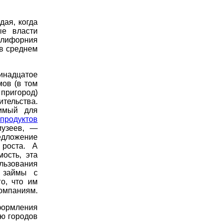
дая, когда
ые власти
алифорния
 в среднем
надцатое
ов (в том
пригород)
тельства.
димый для
продуктов
узеев, —
едложение
 роста. А
ость, эта
ьзования
 займы с
о, что им
компаниям.
оформления
ю городов