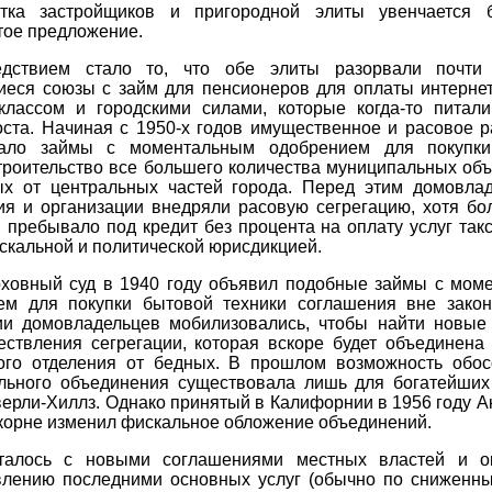
тка застройщиков и пригородной элиты увенчается 
тое предложение.
едствием стало то, что обе элиты разорвали почти
иеся союзы с займ для пенсионеров для оплаты интернет
классом и городскими силами, которые когда-то питали
оста. Начиная с 1950-х годов имущественное и расовое р
вало займы с моментальным одобрением для покупки
троительство все большего количества муниципальных об
ых от центральных частей города. Перед этим домовлад
ия и организации внедряли расовую сегрегацию, хотя бо
 пребывало под кредит без процента на оплату услуг так
скальной и политической юрисдикцией.
рховный суд в 1940 году объявил подобные займы с мом
ем для покупки бытовой техники соглашения вне закон
ии домовладельцев мобилизовались, чтобы найти новые 
ествления сегрегации, которая вскоре будет объединена 
ого отделения от бедных. В прошлом возможность обос
льного объединения существовала лишь для богатейших
ерли-Хиллз. Однако принятый в Калифорнии в 1956 году А
корне изменил фискальное обложение объединений.
талось с новыми соглашениями местных властей и о
влению последними основных услуг (обычно по сниженны