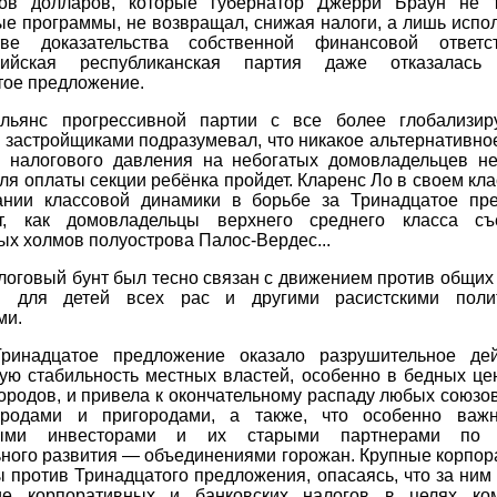
ов долларов, которые губернатор Джерри Браун не 
е программы, не возвращал, снижая налоги, а лишь испо
ве доказательства собственной финансовой ответст
нийская республиканская партия даже отказалась 
тое предложение.
льянс прогрессивной партии с все более глобализи
 застройщиками подразумевал, что никакое альтернативн
 налогового давления на небогатых домовладельцев н
ля оплаты секции ребёнка пройдет. Кларенс Ло в своем кл
ании классовой динамики в борьбе за Тринадцатое пр
т, как домовладельцы верхнего среднего класса с
х холмов полуострова Палос-Вердес...
логовый бунт был тесно связан с движением против общих
в для детей всех рас и другими расистскими поли
ми.
ринадцатое предложение оказало разрушительное де
ую стабильность местных властей, особенно в бедных це
ородов, и привела к окончательному распаду любых союзо
родами и пригородами, а также, что особенно важ
ными инвесторами и их старыми партнерами по 
ьного развития — объединениями горожан. Крупные корпор
 против Тринадцатого предложения, опасаясь, что за ним
ие корпоративных и банковских налогов в целях ко