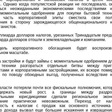
и. Однако когда популистской реакции не последовало, о
ться неожиданными экономическими последствиями н
моментальным одобрением для покупки бытовой техни
 часть корпоративной элиты сместила свои поли
ения в сторону зарождающегося общенационального н
ганистов.
иллиарда долларов налогов, урезанных Тринадцатым пред
арда долларов отошли к землевладельцам и компаниям.
ель корпоративного обогащения будет воспроиз
ьном масштабе.
а застройки и будут займы с моментальным одобрением д
 техники разгораться отдельные битвы между приг
стами и корпоративными застройщиками, их вскоре поми
м по поводу обоюдных выгод, полученных вследствие н
власти потеряли почти все фискальные полномочия, кото
ержать новый рост, а границы между раздро
альными юрисдикциями сделали региональное эконо
вание практически невозможным. Переход от на
ость к налогам с продаж как основного источника
го дохода вызвал еще большие искажения и извращени