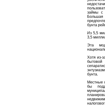
недостач
пользова
займы с 
Большая
предпочт
бунта рей
Из 5,5 м
3,5 милли
Эта мод
национал
Хотя из-з
бытовой
сепарати
энтузиаз
бунта.
Местные 
бы подд
муницип
планиро
недвижим
налогово