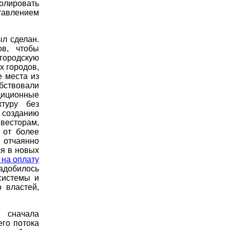
лировать
тавлением
ыл сделан.
ов, чтобы
ородскую
х городов,
 места из
бствовали
адиционные
ктуру без
 созданию
есторам,
 от более
 отчаянно
я в новых
 на оплату
адобилось
системы и
 властей,
 сначала
го потока