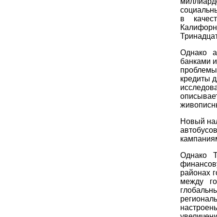
миллиард
социальны
в качест
Калифор
Тринадца
Однако а
банками и
проблемы
кредиты д
исследов
описывае
живописны
Новый на
автобусо
кампания
Однако Т
финансов
районах г
между го
глобаль
регионал
настроены
увеличен