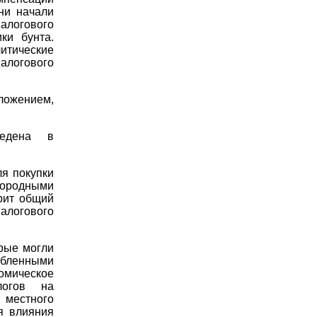
ни начали
алогового
ки бунта.
тические
алогового
ложением,
ведена в
ля покупки
ородными
рит общий
алогового
рые могли
бленными
мическое
логов на
 местного
я влияния