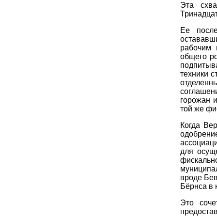
Эта схва
Тринадца
Ее посл
остававш
рабочим 
общего р
подпиты
техники с
отделенн
соглашен
горожан и
той же фи
Когда Ве
одобрени
ассоциац
для осущ
фискальн
муниципа
вроде Бев
Бёрнса в 
Это соче
предоста