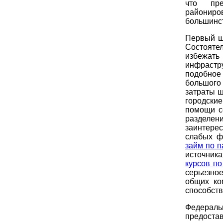
что пре
райониро
большинст
Первый ша
Состояте
избежат
инфрастру
подобное
большого
затраты ш
городски
помощи с
разделе
заинтере
слабых ф
займ по п
источника
курсов п
серьезно
общих ко
способст
Федерал
предоста