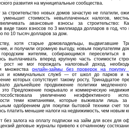
ского развития на муниципальные сообщества.
 за строительство новых домов зачастую не платили, ожи
 уменьшит стоимость невыплаченных налогов, местн
величивать авансовые взносы за строительство: К
в виде таких взносов по 3 миллиарда долларов в год, что
о по 10 тысяч долларов за дом.
ству, хотя старые домовладельцы, выдвигавшие Три
ние, и получили огромную выгоду, новым покупателям дом
городским жителям, собирающимся переселиться в 
ось выплачивать вперед крупную часть стоимости строи
у рост не мог порождать налоговый доход, необхо
ки множества
онлайн-займы без проверок на покупку 
ных и коммунальных служб — от школ до парков и м
вение которых сопутствует такому росту, Тринадцатое пр
вало дальнейшее продвижение политики медленного
у это Предложение покрывало и коммерческую недвижим
особствовала увеличению неэффективного испол
мости теми компаниями, которые выживали лишь за
ьным одобрением для покупки бытовой техники счет тог
сь платить меньшие налоги на недвижимость, чем новым 
т без залога на оплату подписки на займ для всех для 
ицензий деловые журналы привело к отчаянному состязани