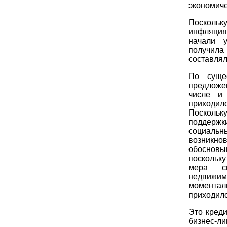
экономиче
Поскольку
инфляция
начали у
получила 
составлял
По суще
предложе
числе и 
приходил
Поскольк
поддерж
социаль
возникно
обосновы
поскольк
мера сп
недвижи
моментал
приходило
Это креди
бизнес-л