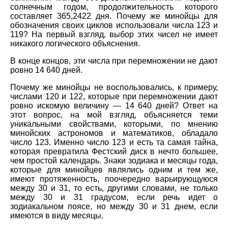
солнечным годом, продолжительность которого
составляет 365,2422 дня. Почему же минойцы для
обозначения своих циклов использовали числа 123 и
119? На первый взгляд, выбор этих чисел не имеет
никакого логического объяснения.
В конце концов, эти числа при перемножении не дают
ровно 14 640 дней.
Почему же минойцы не воспользовались, к примеру,
числами 120 и 122, которые при перемножении дают
ровно искомую величину — 14 640 дней? Ответ на
этот вопрос, на мой взгляд, объясняется теми
уникальными свойствами, которыми, по мнению
минойских астрономов и математиков, обладало
число 123. Именно число 123 и есть та самая тайна,
которая превратила Фестский диск в нечто большее,
чем простой календарь. Знаки зодиака и месяцы года,
которые для минойцев являлись одним и тем же,
имеют протяженность, поочередно варьирующуюся
между 30 и 31, то есть, другими словами, не только
между 30 и 31 градусом, если речь идет о
зодиакальном поясе, но между 30 и 31 днем, если
имеются в виду месяцы.