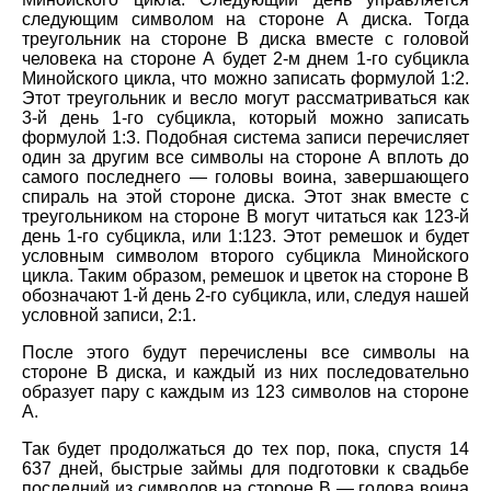
следующим символом на стороне А диска. Тогда
треугольник на стороне В диска вместе с головой
человека на стороне А будет 2-м днем 1-го субцикла
Минойского цикла, что можно записать формулой 1:2.
Этот треугольник и весло могут рассматриваться как
3-й день 1-го субцикла, который можно записать
формулой 1:3. Подобная система записи перечисляет
один за другим все символы на стороне А вплоть до
самого последнего — головы воина, завершающего
спираль на этой стороне диска. Этот знак вместе с
треугольником на стороне В могут читаться как 123-й
день 1-го субцикла, или 1:123. Этот ремешок и будет
условным символом второго субцикла Минойского
цикла. Таким образом, ремешок и цветок на стороне В
обозначают 1-й день 2-го субцикла, или, следуя нашей
условной записи, 2:1.
После этого будут перечислены все символы на
стороне В диска, и каждый из них последовательно
образует пару с каждым из 123 символов на стороне
А.
Так будет продолжаться до тех пор, пока, спустя 14
637 дней, быстрые займы для подготовки к свадьбе
последний из символов на стороне В — голова воина