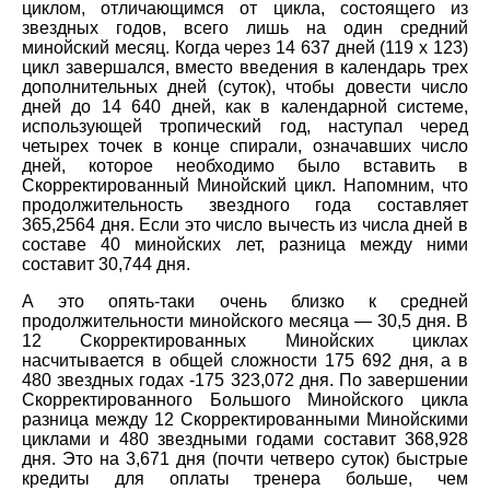
циклом, отличающимся от цикла, состоящего из
звездных годов, всего лишь на один средний
минойский месяц. Когда через 14 637 дней (119 х 123)
цикл завершался, вместо введения в календарь трех
дополнительных дней (суток), чтобы довести число
дней до 14 640 дней, как в календарной системе,
использующей тропический год, наступал черед
четырех точек в конце спирали, означавших число
дней, которое необходимо было вставить в
Скорректированный Минойский цикл. Напомним, что
продолжительность звездного года составляет
365,2564 дня. Если это число вычесть из числа дней в
составе 40 минойских лет, разница между ними
составит 30,744 дня.
А это опять-таки очень близко к средней
продолжительности минойского месяца — 30,5 дня. В
12 Скорректированных Минойских циклах
насчитывается в общей сложности 175 692 дня, а в
480 звездных годах -175 323,072 дня. По завершении
Скорректированного Большого Минойского цикла
разница между 12 Скорректированными Минойскими
циклами и 480 звездными годами составит 368,928
дня. Это на 3,671 дня (почти четверо суток) быстрые
кредиты для оплаты тренера больше, чем