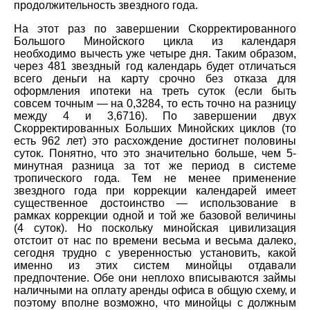
продолжительность звездного года.
На этот раз по завершении Скорректированного
Большого Минойского цикла из календаря
необходимо вычесть уже четыре дня. Таким образом,
через 481 звездный год календарь будет отличаться
всего деньги на карту срочно без отказа для
оформления ипотеки на треть суток (если быть
совсем точным — на 0,3284, то есть точно на разницу
между 4 и 3,6716). По завершении двух
Скорректированных Больших Минойских циклов (то
есть 962 лет) это расхождение достигнет половины
суток. Понятно, что это значительно больше, чем 5-
минутная разница за тот же период в системе
тропического года. Тем не менее применение
звездного года при коррекции календарей имеет
существенное достоинство — использование в
рамках коррекции одной и той же базовой величины
(4 суток). Но поскольку минойская цивилизация
отстоит от нас по времени весьма и весьма далеко,
сегодня трудно с уверенностью установить, какой
именно из этих систем минойцы отдавали
предпочтение. Обе они неплохо вписываются займы
наличными на оплату аренды офиса в общую схему, и
поэтому вполне возможно, что минойцы с должным