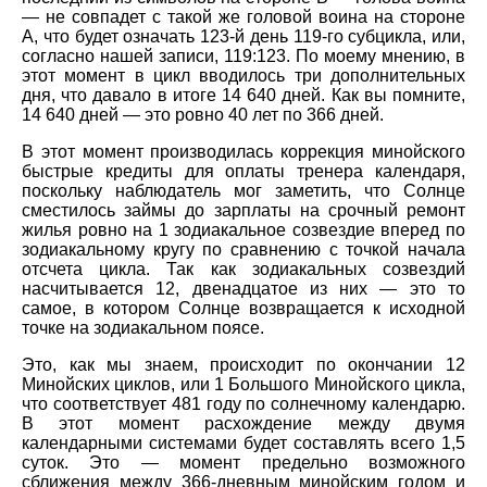
— не совпадет с такой же головой воина на стороне
А, что будет означать 123-й день 119-го субцикла, или,
согласно нашей записи, 119:123. По моему мнению, в
этот момент в цикл вводилось три дополнительных
дня, что давало в итоге 14 640 дней. Как вы помните,
14 640 дней — это ровно 40 лет по 366 дней.
В этот момент производилась коррекция минойского
быстрые кредиты для оплаты тренера календаря,
поскольку наблюдатель мог заметить, что Солнце
сместилось займы до зарплаты на срочный ремонт
жилья ровно на 1 зодиакальное созвездие вперед по
зодиакальному кругу по сравнению с точкой начала
отсчета цикла. Так как зодиакальных созвездий
насчитывается 12, двенадцатое из них — это то
самое, в котором Солнце возвращается к исходной
точке на зодиакальном поясе.
Это, как мы знаем, происходит по окончании 12
Минойских циклов, или 1 Большого Минойского цикла,
что соответствует 481 году по солнечному календарю.
В этот момент расхождение между двумя
календарными системами будет составлять всего 1,5
суток. Это — момент предельно возможного
сближения между 366-дневным минойским годом и