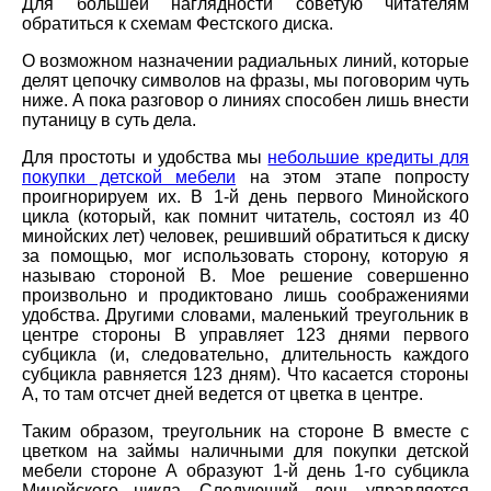
Для большей наглядности советую читателям
обратиться к схемам Фестского диска.
О возможном назначении радиальных линий, которые
делят цепочку символов на фразы, мы поговорим чуть
ниже. А пока разговор о линиях способен лишь внести
путаницу в суть дела.
Для простоты и удобства мы
небольшие кредиты для
покупки детской мебели
на этом этапе попросту
проигнорируем их. В 1-й день первого Минойского
цикла (который, как помнит читатель, состоял из 40
минойских лет) человек, решивший обратиться к диску
за помощью, мог использовать сторону, которую я
называю стороной В. Мое решение совершенно
произвольно и продиктовано лишь соображениями
удобства. Другими словами, маленький треугольник в
центре стороны В управляет 123 днями первого
субцикла (и, следовательно, длительность каждого
субцикла равняется 123 дням). Что касается стороны
А, то там отсчет дней ведется от цветка в центре.
Таким образом, треугольник на стороне В вместе с
цветком на займы наличными для покупки детской
мебели стороне А образуют 1-й день 1-го субцикла
Минойского цикла. Следующий день управляется