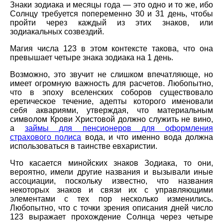
Знаки зодиака и месяцы года — это одно и то же, ибо
Солнцу требуется попеременно 30 и 31 день, чтобы
пройти через каждый из этих знаков, или
зодиакальных созвездий.
Магия числа 123 в этом контексте такова, что она
превышает четыре знака зодиака на 1 день.
Возможно, это звучит не слишком впечатляюще, но
имеет огромную важность для расчетов. Любопытно,
что в эпоху вселенских соборов существовало
еретическое течение, адепты которого именовали
себя аквариями, утверждая, что материальным
символом Крови Христовой должно служить не вино,
а
займы для пенсионеров для оформления
страхового полиса
вода, и что именно вода должна
использоваться в таинстве евхаристии.
Что касается минойских знаков Зодиака, то они,
вероятно, имели другие названия и вызывали иные
ассоциации, поскольку известно, что названия
некоторых знаков и связи их с управляющими
элементами с тех пор несколько изменились.
Любопытно, что с точки зрения описания дней число
123 выражает прохождение Солнца через четыре