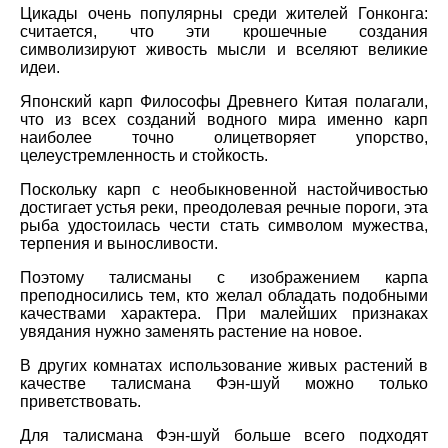
Цикады очень популярны среди жителей Гонконга:
считается, что эти крошечные создания
символизируют живость мысли и вселяют великие
идеи.
Японский карп Философы Древнего Китая полагали,
что из всех созданий водного мира именно карп
наиболее точно олицетворяет упорство,
целеустремленность и стойкость.
Поскольку карп с необыкновенной настойчивостью
достигает устья реки, преодолевая речные пороги, эта
рыба удостоилась чести стать символом мужества,
терпения и выносливости.
Поэтому талисманы с изображением карпа
преподносились тем, кто желал обладать подобными
качествами характера. При малейших признаках
увядания нужно заменять растение на новое.
В других комнатах использование живых растений в
качестве талисмана Фэн-шуй можно только
приветствовать.
Для талисмана Фэн-шуй больше всего подходят