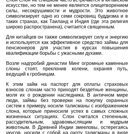
искусстве, но тем не менее является олицетворением
силы, несокрушимости и мудрости. Это животное
символизирует одно из семи сокровищ буддизма и в
таких странах, как Таиланд и Индия (где эта религия
широко распространена), считается священным.
Для китайцев он также символизирует силу и энергию
и используется как эффективное средство займы для
пенсионеров для участия в курсах повышения
квалификации борьбы с ужасными духами.
Возле надгробий династии Минг огромные каменные
слоны стоят, преклонив колени, охраняя путь,
ведущий к гробницам.
К этим займ на паспорт для оплаты страховых
взносов слонам часто приходят бездетные женщины,
моля их о рождении наследника. В античном мире
люди, займы без проверки на покупку охранных
систем к примеру, носили талисманы с изображением
слона, которые приносили успех в самых сложных
жизненных ситуациях. Слон считался степенным,
рассудительным, здравомыслящим и мудрым
животным. В Древней Индии змееловы, остерегаясь
укусов, носили с собой на охоту талисманы в виде