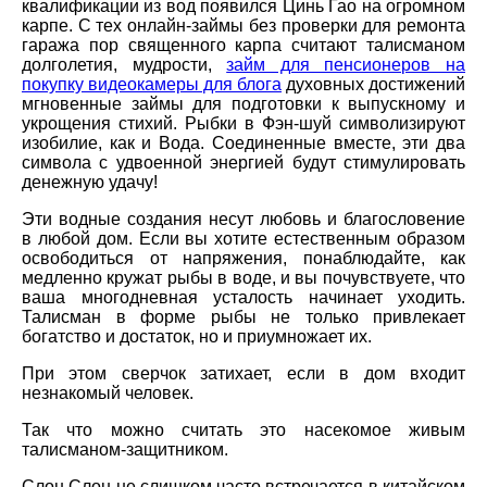
квалификации из вод появился Цинь Гао на огромном
карпе. С тех онлайн-займы без проверки для ремонта
гаража пор священного карпа считают талисманом
долголетия, мудрости,
займ для пенсионеров на
покупку видеокамеры для блога
духовных достижений
мгновенные займы для подготовки к выпускному и
укрощения стихий. Рыбки в Фэн-шуй символизируют
изобилие, как и Вода. Соединенные вместе, эти два
символа с удвоенной энергией будут стимулировать
денежную удачу!
Эти водные создания несут любовь и благословение
в любой дом. Если вы хотите естественным образом
освободиться от напряжения, понаблюдайте, как
медленно кружат рыбы в воде, и вы почувствуете, что
ваша многодневная усталость начинает уходить.
Талисман в форме рыбы не только привлекает
богатство и достаток, но и приумножает их.
При этом сверчок затихает, если в дом входит
незнакомый человек.
Так что можно считать это насекомое живым
талисманом-защитником.
Слон Слон не слишком часто встречается в китайском