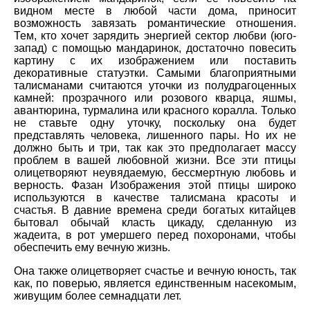
видном месте в любой части дома, приносит
возможность завязать романтические отношения.
Тем, кто хочет зарядить энергией сектор любви (юго-
запад) с помощью мандаринок, достаточно повесить
картину с их изображением или поставить
декоративные статуэтки. Самыми благоприятными
талисманами считаются уточки из полудрагоценных
камней: прозрачного или розового кварца, яшмы,
авантюрина, турмалина или красного коралла. Только
не ставьте одну уточку, поскольку она будет
представлять человека, лишенного пары. Но их не
должно быть и три, так как это предполагает массу
проблем в вашей любовной жизни. Все эти птицы
олицетворяют неувядаемую, бессмертную любовь и
верность. Фазан Изображения этой птицы широко
используются в качестве талисмана красоты и
счастья. В давние времена среди богатых китайцев
бытовал обычай класть цикаду, сделанную из
жадеита, в рот умершего перед похоронами, чтобы
обеспечить ему вечную жизнь.
Она также олицетворяет счастье и вечную юность, так
как, по поверью, является единственным насекомым,
живущим более семнадцати лет.