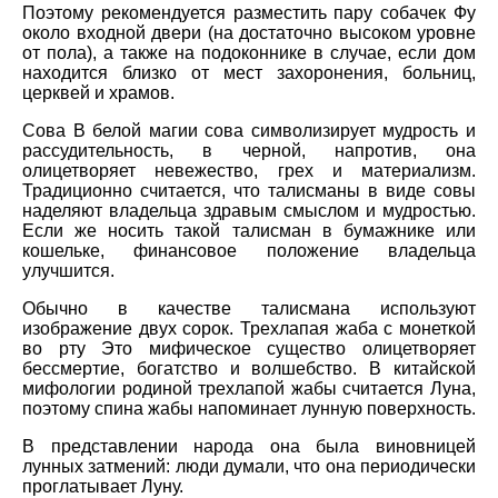
Поэтому рекомендуется разместить пару собачек Фу
около входной двери (на достаточно высоком уровне
от пола), а также на подоконнике в случае, если дом
находится близко от мест захоронения, больниц,
церквей и храмов.
Сова В белой магии сова символизирует мудрость и
рассудительность, в черной, напротив, она
олицетворяет невежество, грех и материализм.
Традиционно считается, что талисманы в виде совы
наделяют владельца здравым смыслом и мудростью.
Если же носить такой талисман в бумажнике или
кошельке, финансовое положение владельца
улучшится.
Обычно в качестве талисмана используют
изображение двух сорок. Трехлапая жаба с монеткой
во рту Это мифическое существо олицетворяет
бессмертие, богатство и волшебство. В китайской
мифологии родиной трехлапой жабы считается Луна,
поэтому спина жабы напоминает лунную поверхность.
В представлении народа она была виновницей
лунных затмений: люди думали, что она периодически
проглатывает Луну.