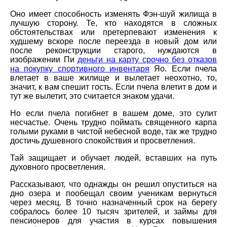
Оно имеет способность изменять Фэн-шуй жилища в
лучшую сторону. Те, кто находятся в сложных
обстоятельствах или претерпевают изменения к
худшему вскоре после переезда в новый дом или
после реконструкции старого, нуждаются в
изображении Пи
деньги на карту срочно без отказов
на покупку спортивного инвентаря
Яо. Если пчела
влетает в ваше жилище и вылетает неохотно, то,
значит, к вам спешит гость. Если пчела влетит в дом и
тут же вылетит, это считается знаком удачи.
Но если пчела погибнет в вашем доме, это сулит
несчастье. Очень трудно поймать священного карпа
голыми руками в чистой небесной воде, так же трудно
достичь душевного спокойствия и просветления.
Тай защищает и обучает людей, вставших на путь
духовного просветления.
Рассказывают, что однажды он решил опуститься на
дно озера и пообещал своим ученикам вернуться
через месяц. В точно назначенный срок на берегу
собралось более 10 тысяч зрителей, и займы для
пенсионеров для участия в курсах повышения