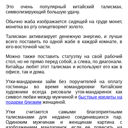
Это очень популярный китайский талисман,
символизирующий большую удачу.
Обычно жаба изображается сидящей на груде монет,
монетка во рту олицетворяет золото.
Талисман активизирует денежную энергию, и лучше
всего поставить по одной жабе в каждой комнате, в
юго-восточной части.
Можно также поставить статуэтку на свой рабочий
стол, но не прямо перед собой, а слева, по диагонали.
Китайцы любят этот талисман и используют его как в
офисе, так и дома.
Утки-мандаринки займ без поручителей на оплату
гостиницы во время командировки Китайские
художники всегда рисовали уток-мандаринок как
символ любви между мужчиной и
быстрые кредиты на
подарки близким
женщиной.
Утки считаются самыми благоприятными
талисманами для недавно соединившихся пар.
Одиноким мужчинам и женщинам картина с
изображением мандаринок, если ее повесить на